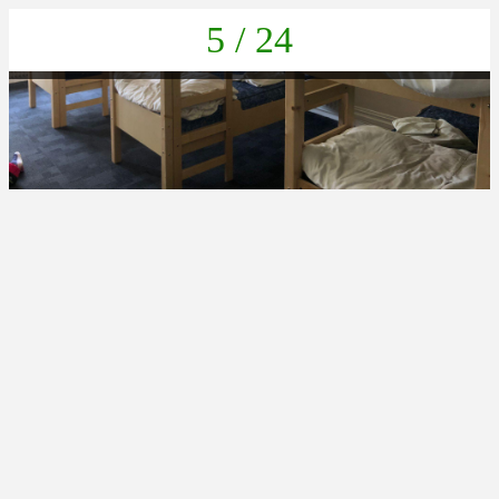
5 / 24
IMG-20230404-WA0009