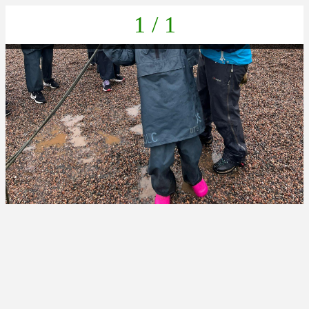
1 / 1
e6e3dab1-f4d5-4580-a531-64fb0efc81bb