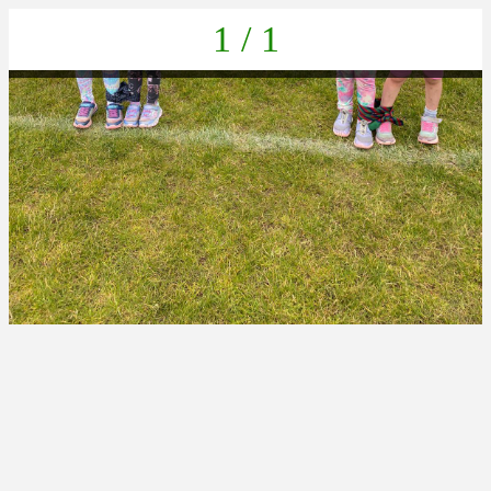
1 / 1
7cde29b0-0df4-495c-a78c-4d3e115c6e8b