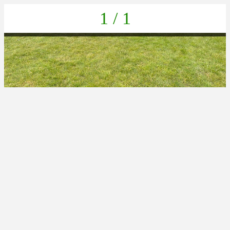
1 / 1
02ae9ff5-2ef1-43ba-8198-065eef593e56