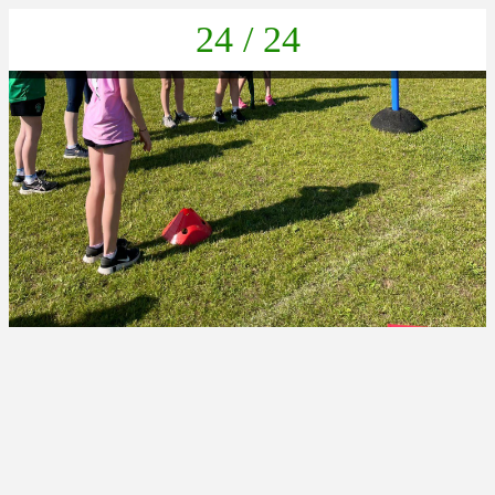
24 / 24
C7B884A1-F3A6-4470-B1D3-0A3E4B47EC13