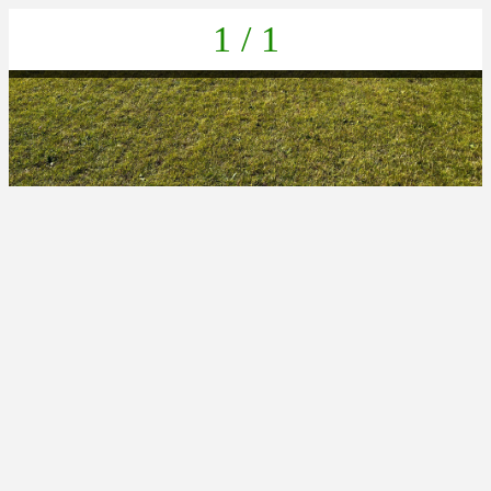
1 / 1
06369E5C-06EA-4E30-956E-A2F342167307