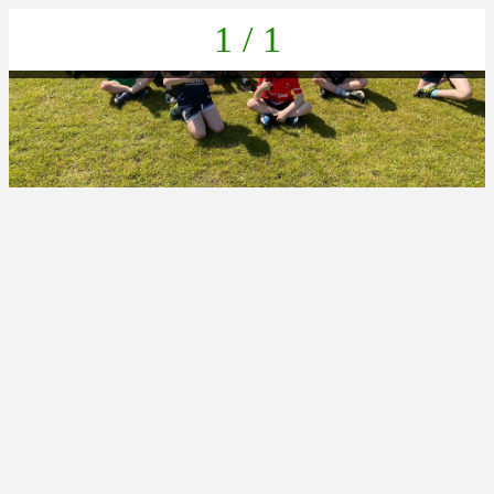
1 / 1
07BC6137-81E3-40D2-B677-3268392DB6F4