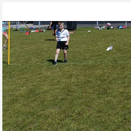
FB1A4AFB-6F52-473C-9D25-D2E24506B3F9