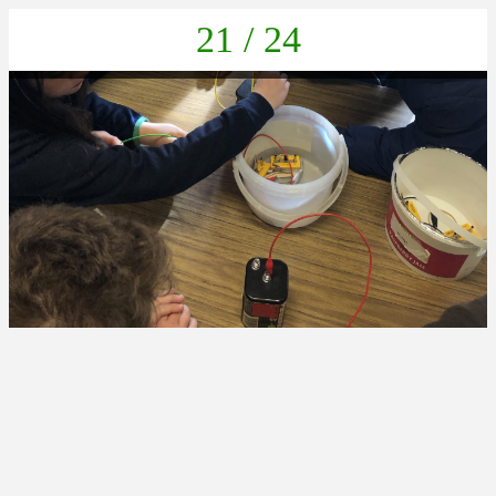
21 / 24
39F626A1-54A7-40E3-922E-6EB6BB6777C4