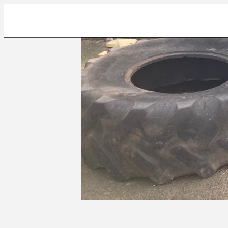
D26A6EA6-7E41-437C-A0DA-87178220FD0D