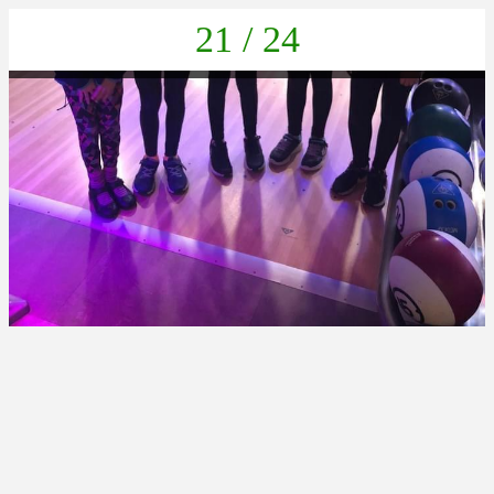
21 / 24
59234E5F-5901-486E-9162-B0A302FD474A