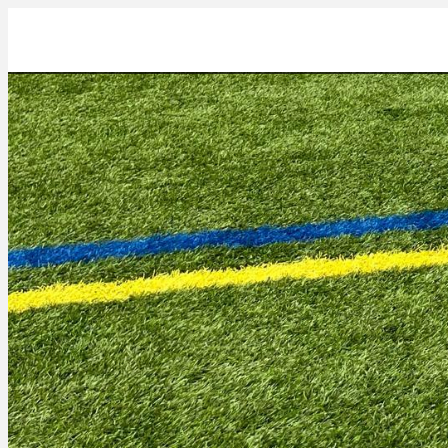
059f1e8e-47b6-4628-8a78-339a349c2df6