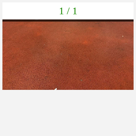
1 / 1
e059dc35-0c71-43a0-9c2d-bc7240dd1658