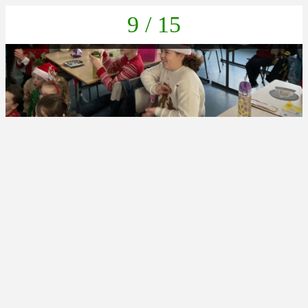
9 / 15
6A783FE0-51E0-453E-8558-DD1AB44FFD27