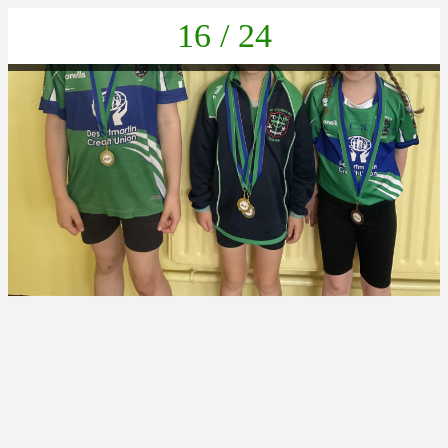
16 / 24
424EF380-DE81-4759-AB6E-871D0A74C6C9