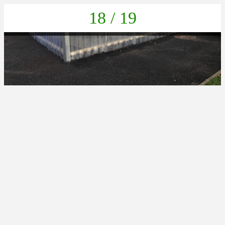
18 / 19
9A13FE52-CA62-4E32-B018-4C57214FB67C