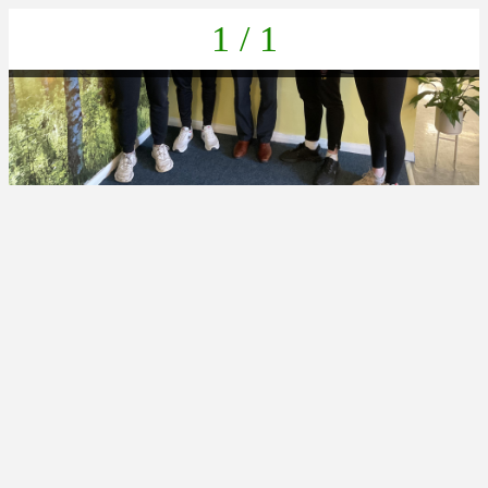
1 / 1
2030A2C9-9A49-425C-AFCC-54740F9C7A9C