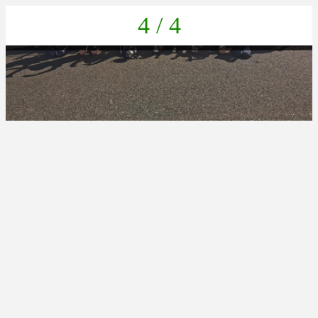
4 / 4
F7DA82E9-53DC-4442-B1E8-18859B89470F